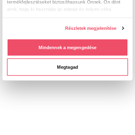
termékfejlesztéseket biztosíthassunk Önnek. Ön dönt
arról, hogy ki használja az adatait és milyen célra.
Ha engedélyezi, a következőt is meg szeretnénk tenni:
Részletek megjelenítése
Információgyűjtés az Ön földrajzi elhelyezkedéséről
pár méteres pontossággal
Az Ön készülékén beazonosítása annak konkrét
Mindennek a megengedése
tulajdonságainak (ujjlenyomat) aktív ellenőrzésével
Tudjon meg többet személyes adatainak feldolgozási
Megtagad
módjairól és adja meg preferenciáit a
Részletek
pontban
. Bármikor módosíthatja vagy visszavonhatja a
Sütinyilatkozathoz való hozzájárulását.
Sütiket használunk a tartalmak és hirdetések személyre
szabásához, közösségi funkciók biztosításához,
valamint weboldalforgalmunk elemzéséhez. Ezenkívül
közösségi média-, hirdető- és elemező partnereinkkel
megosztjuk az Ön weboldalhasználatra vonatkozó
adatait, akik kombinálhatják az adatokat más olyan